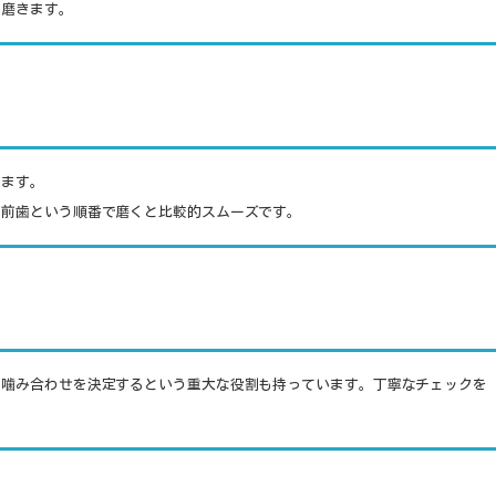
く磨きます。
ります。
の前歯という順番で磨くと比較的スムーズです。
の噛み合わせを決定するという重大な役割も持っています。丁寧なチェックを