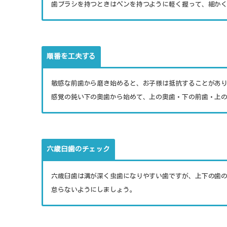
歯ブラシを持つときはペンを持つように軽く握って、細か
順番を工夫する
敏感な前歯から磨き始めると、お子様は抵抗することがあ
感覚の鈍い下の奥歯から始めて、上の奥歯・下の前歯・上
六歳臼歯のチェック
六歳臼歯は溝が深く虫歯になりやすい歯ですが、上下の歯
怠らないようにしましょう。