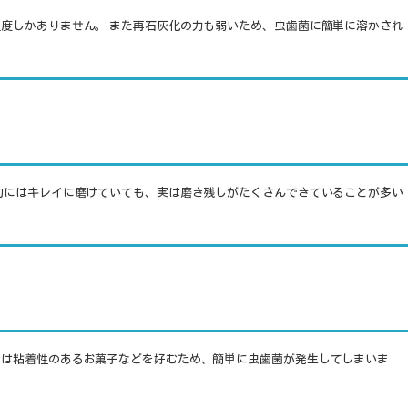
度しかありません。 また再石灰化の力も弱いため、虫歯菌に簡単に溶かされ
的にはキレイに磨けていても、実は磨き残しがたくさんできていることが多い
もは粘着性のあるお菓子などを好むため、簡単に虫歯菌が発生してしまいま