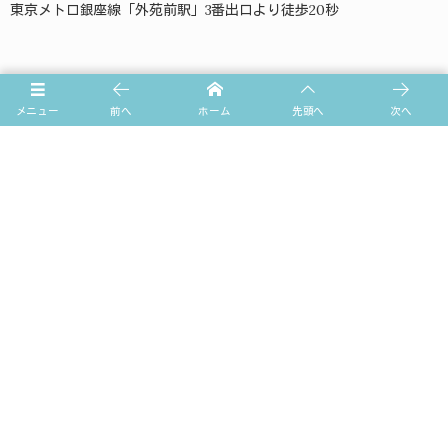
東京メトロ銀座線「外苑前駅」3番出口より徒歩20秒
メニュー
前へ
ホーム
先頭へ
次へ
診療時間
▲ 火曜午後は14：00〜18：00の診療となります。
★ 土曜は9：00〜13：00、14：00〜17：30の診療となります。
【休診日】日・祝日
TOP